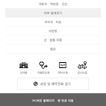
아토피ㆍ백반증ㆍ건선
피부 알레르기
사마귀ㆍ티눈
다한증
손ㆍ발톱 무좀
탈모
인사말
의료진소개
장비소개
오시는길
상담 및 예약전화 걸기
PC버전 홈페이지
맨 위로 이동