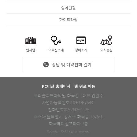
알라딘필
하이드라필
인사말
의료진소개
장비소개
오시는길
상담 및 예약전화 걸기
PC버전 홈페이지
맨 위로 이동
오라클피부과의원 화곡점 대표:김완수
사업자등록번호:109-14-75431
전화번호:02-2605-1175
주소:서울특별시 강서구 화곡동 1076-1,
화곡메디칼프라자 7층
Copyright © All rights reserved.